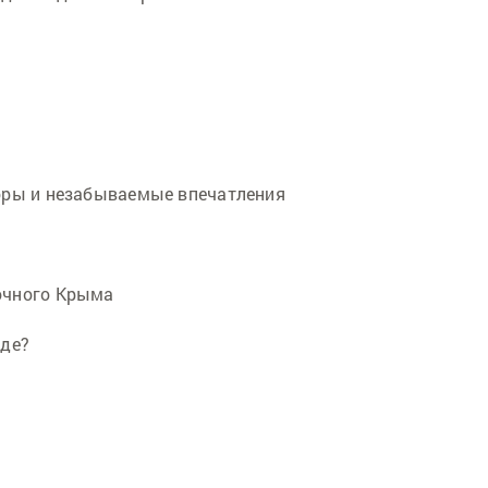
оры и незабываемые впечатления
очного Крыма
зде?