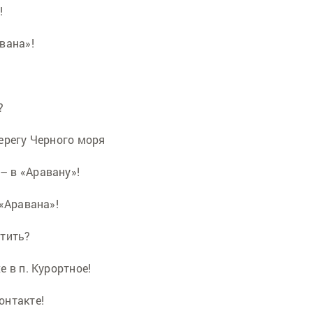
!
вана»!
?
ерегу Черного моря
 в «Аравану»!
 «Аравана»!
етить?
 в п. Курортное!
онтакте!