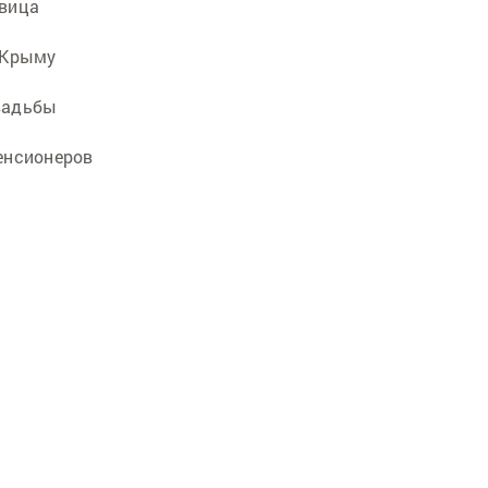
авица
 Крыму
вадьбы
енсионеров