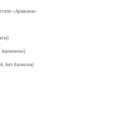
отеле «Аравана»
ном)
с балконом)
, без балкона)
)