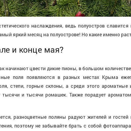
тетического наслаждения, ведь полуостров славится
самый яркий месяц на полуострове! Но какие именно рас
але и конце мая?
как начинают цвести дикие пионы, в большом количеств
очные поля появляются в разных местах Крыма ежег
поля, степи, горные склоны, а среди этого ароматные
 тысячи и тысячи ромашек. Также порадует ароматом
тся, разноцветные поляны радуют жителей и гостей 
стения, поэтому не забывайте брать с собой фотоаппа